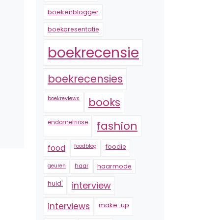
boekenblogger
boekpresentatie
boekrecensie
boekrecensies
boekreviews
books
endometriose
fashion
foodblog
foodie
food
geuren
haar
haarmode
huid'
interview
interviews
make-up