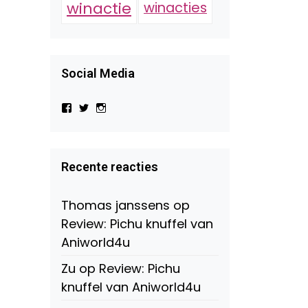
winactie
winacties
Social Media
Bekijk
Bekijk
Bekijk
het
het
het
profiel
profiel
profiel
van
van
van
Virtual-
beautynl
beautyandbooksmagazine
Beauty-
op
op
Recente reacties
147775071915783/?
Twitter
Instagram
fref=ts
op
Thomas janssens
op
Facebook
Review: Pichu knuffel van
Aniworld4u
Zu
op
Review: Pichu
knuffel van Aniworld4u