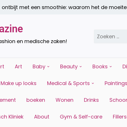
tbijt met een smoothie: waarom het de moeite w
azine
Zoeken
naar:
fashion en medische zaken!
rt
Art
Baby
Beauty
Books
D
Make up looks
Medical & Sports
Painting
tement
boeken
Wonen
Drinks
Schoon
ch Kliniek
About
Gym & Self-care
Fillers