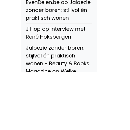
EvenDelen.be
op
Jaloezie
zonder boren: stijlvol én
praktisch wonen
J Hop
op
Interview met
René Hoksbergen
Jaloezie zonder boren:
stijlvol én praktisch
wonen - Beauty & Books
Magazine
op
Welke
soorten raamdecoratie
zijn er? Een compleet
overzicht