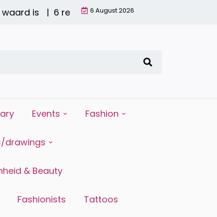
6 August 2026
aard is |
6 redenen waarom water drinken zo belan
iary
Events
Fashion
s/drawings
heid & Beauty
Fashionists
Tattoos