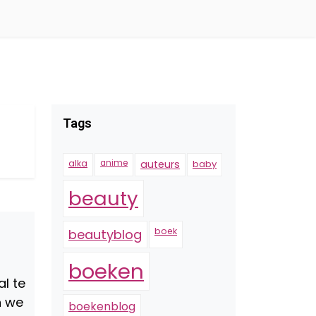
Tags
alka
anime
auteurs
baby
beauty
boek
beautyblog
boeken
al te
n we
boekenblog