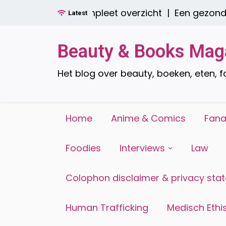
Ga
e zijn er? Een compleet overzicht |
Een gezond on
Latest
naar
de
inhoud
Beauty & Books Mag
Het blog over beauty, boeken, eten, 
Home
Anime & Comics
Fana
Foodies
Interviews
Law
Colophon disclaimer & privacy sta
Human Trafficking
Medisch Ethis