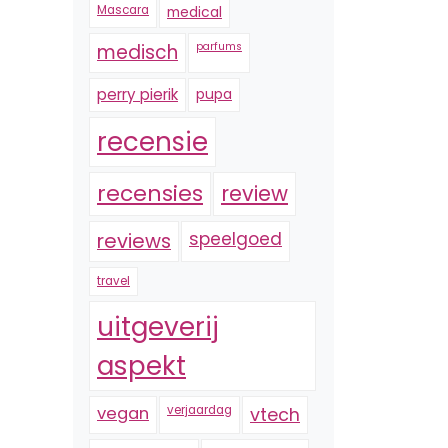
Mascara
medical
medisch
parfums
perry pierik
pupa
recensie
recensies
review
reviews
speelgoed
travel
uitgeverij
aspekt
vegan
verjaardag
vtech