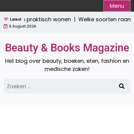
Ga
Menu
naar
stijlvol én praktisch wonen |
Welke soorten raamde
de
Latest
6 August 2026
inhoud
Beauty & Books Magazine
Het blog over beauty, boeken, eten, fashion en
medische zaken!
Zoeken
naar: