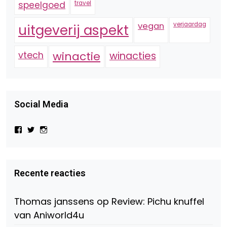
speelgoed
travel
vegan
verjaardag
uitgeverij aspekt
vtech
winactie
winacties
Social Media
Bekijk
Bekijk
Bekijk
het
het
het
profiel
profiel
profiel
van
van
van
Virtual-
beautynl
beautyandbooksmagazine
Beauty-
op
op
Recente reacties
147775071915783/?
Twitter
Instagram
fref=ts
op
Thomas janssens
op
Review: Pichu knuffel
Facebook
van Aniworld4u