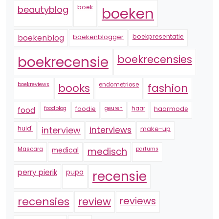
boek
beautyblog
boeken
boekenblogger
boekpresentatie
boekenblog
boekrecensie
boekrecensies
boekreviews
endometriose
fashion
books
foodblog
foodie
geuren
haar
haarmode
food
huid'
interview
interviews
make-up
Mascara
medical
medisch
parfums
perry pierik
pupa
recensie
recensies
reviews
review