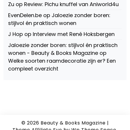
Zu
op
Review: Pichu knuffel van Aniworld4u
EvenDelen.be
op
Jaloezie zonder boren:
stijlvol én praktisch wonen
J Hop
op
Interview met René Hoksbergen
Jaloezie zonder boren: stijlvol én praktisch
wonen - Beauty & Books Magazine
op
Welke soorten raamdecoratie zijn er? Een
compleet overzicht
© 2026
Beauty & Books Magazine
|
Theme Affiliate Eye
by Wp Theme Space.