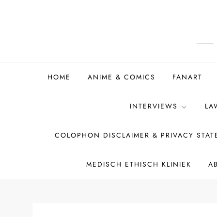
Ga
naar
de
inhoud
HOME
ANIME & COMICS
FANART
INTERVIEWS
LA
COLOPHON DISCLAIMER & PRIVACY STA
MEDISCH ETHISCH KLINIEK
A