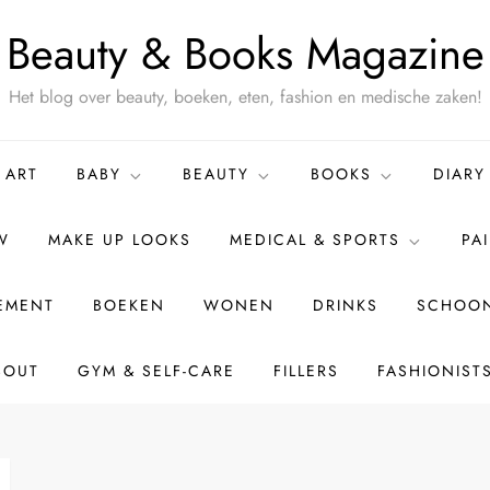
Beauty & Books Magazine
Het blog over beauty, boeken, eten, fashion en medische zaken!
ART
BABY
BEAUTY
BOOKS
DIARY
W
MAKE UP LOOKS
MEDICAL & SPORTS
PA
TEMENT
BOEKEN
WONEN
DRINKS
SCHOON
BOUT
GYM & SELF-CARE
FILLERS
FASHIONIST