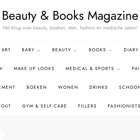
Beauty & Books Magazine
Het blog over beauty, boeken, eten, fashion en medische zaken!
ART
BABY
BEAUTY
BOOKS
DIARY
W
MAKE UP LOOKS
MEDICAL & SPORTS
PA
TEMENT
BOEKEN
WONEN
DRINKS
SCHOON
BOUT
GYM & SELF-CARE
FILLERS
FASHIONIST