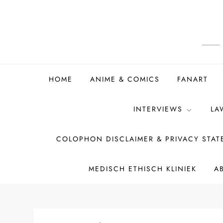
Ga
naar
de
inhoud
HOME
ANIME & COMICS
FANART
INTERVIEWS
LA
COLOPHON DISCLAIMER & PRIVACY STA
MEDISCH ETHISCH KLINIEK
A