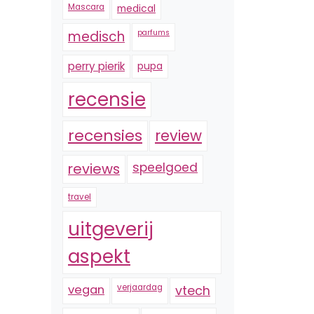
Mascara
medical
medisch
parfums
perry pierik
pupa
recensie
recensies
review
reviews
speelgoed
travel
uitgeverij
aspekt
vegan
verjaardag
vtech