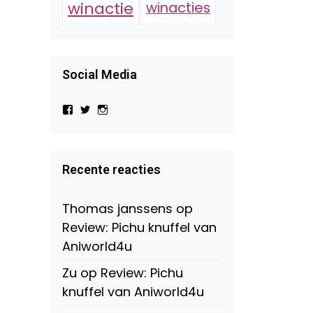
winactie
winacties
Social Media
Bekijk
Bekijk
Bekijk
het
het
het
profiel
profiel
profiel
van
van
van
Virtual-
beautynl
beautyandbooksmagazine
Beauty-
op
op
Recente reacties
147775071915783/?
Twitter
Instagram
fref=ts
op
Thomas janssens
op
Facebook
Review: Pichu knuffel van
Aniworld4u
Zu
op
Review: Pichu
knuffel van Aniworld4u