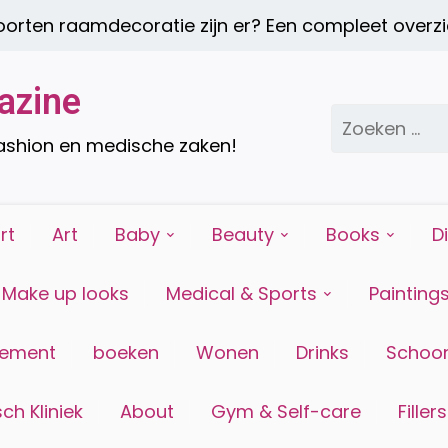
ten raamdecoratie zijn er? Een compleet overzich
azine
Zoeken
naar:
fashion en medische zaken!
rt
Art
Baby
Beauty
Books
D
Make up looks
Medical & Sports
Painting
tement
boeken
Wonen
Drinks
Schoon
ch Kliniek
About
Gym & Self-care
Fillers