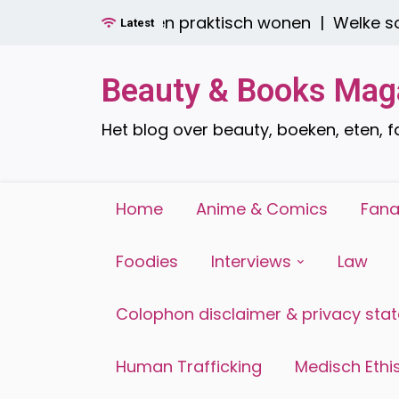
Ga
er boren: stijlvol én praktisch wonen |
Welke soor
Latest
naar
de
inhoud
Beauty & Books Mag
Het blog over beauty, boeken, eten, 
Home
Anime & Comics
Fana
Foodies
Interviews
Law
Colophon disclaimer & privacy sta
Human Trafficking
Medisch Ethis