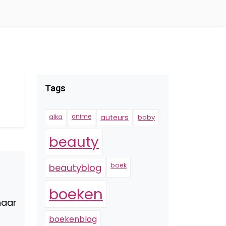
Tags
alka
anime
auteurs
baby
beauty
boek
beautyblog
boeken
haar
t
boekenblog