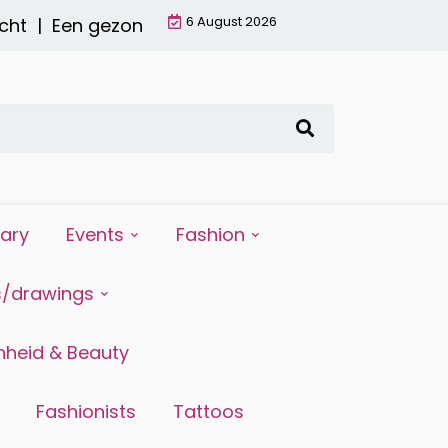
6 August 2026
t |
Een gezond ontbijt met een smoothie: waarom
iary
Events
Fashion
s/drawings
heid & Beauty
Fashionists
Tattoos