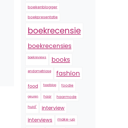
boekenblogger
boekpresentatie
boekrecensie
boekrecensies
boekreviews
books
endometriose
fashion
foodblog
foodie
food
geuren
haar
haarmode
huid'
interview
interviews
make-up