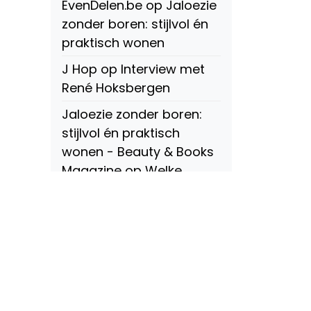
EvenDelen.be
op
Jaloezie
zonder boren: stijlvol én
praktisch wonen
J Hop
op
Interview met
René Hoksbergen
Jaloezie zonder boren:
stijlvol én praktisch
wonen - Beauty & Books
Magazine
op
Welke
soorten raamdecoratie
zijn er? Een compleet
overzicht