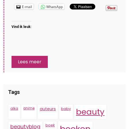
E-mail
WhatsApp
Vind ik leuk:
Lees meer
Tags
alka
anime
auteurs
baby
beauty
boek
beautyblog
boeken