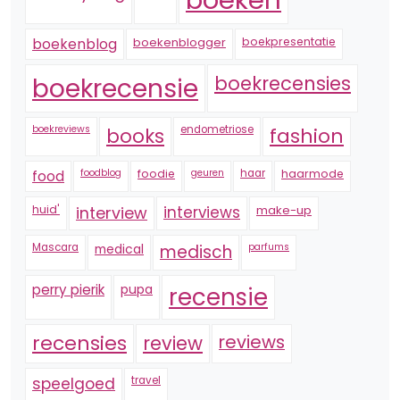
boekenblogger
boekpresentatie
boekenblog
boekrecensie
boekrecensies
boekreviews
endometriose
fashion
books
foodblog
foodie
geuren
haar
haarmode
food
huid'
interview
interviews
make-up
Mascara
medical
medisch
parfums
perry pierik
pupa
recensie
recensies
reviews
review
speelgoed
travel