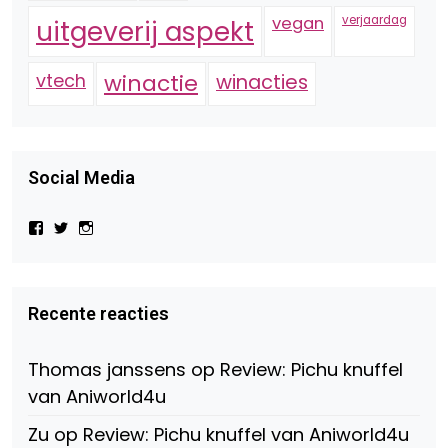
vegan
verjaardag
uitgeverij aspekt
vtech
winactie
winacties
Social Media
Bekijk
Bekijk
Bekijk
het
het
het
profiel
profiel
profiel
van
van
van
Virtual-
beautynl
beautyandbooksmagazine
Beauty-
op
op
Recente reacties
147775071915783/?
Twitter
Instagram
fref=ts
op
Thomas janssens
op
Review: Pichu knuffel
Facebook
van Aniworld4u
Zu
op
Review: Pichu knuffel van Aniworld4u