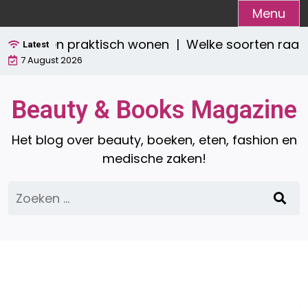
Ga
Menu
naar
 stijlvol én praktisch wonen |
Welke soorten raamd
de
Latest
7 August 2026
inhoud
Beauty & Books Magazine
Het blog over beauty, boeken, eten, fashion en
medische zaken!
Zoeken
naar: