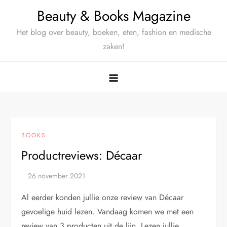
Ga
Beauty & Books Magazine
naar
Het blog over beauty, boeken, eten, fashion en medische
de
zaken!
inhoud
BOOKS
Productreviews: Décaar
Al eerder konden jullie onze review van Décaar
gevoelige huid lezen. Vandaag komen we met een
review van 3 producten uit de lijn. Lezen jullie