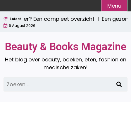
Ga
Menu
naar
tie zijn er? Een compleet overzicht |
Een gezond 
de
Latest
6 August 2026
inhoud
Beauty & Books Magazine
Het blog over beauty, boeken, eten, fashion en
medische zaken!
Zoeken
naar: