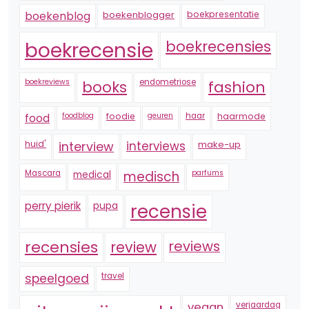
boekenblogger
boekpresentatie
boekenblog
boekrecensie
boekrecensies
boekreviews
endometriose
fashion
books
foodblog
foodie
geuren
haar
haarmode
food
huid'
interview
interviews
make-up
Mascara
medical
medisch
parfums
perry pierik
pupa
recensie
recensies
reviews
review
speelgoed
travel
vegan
verjaardag