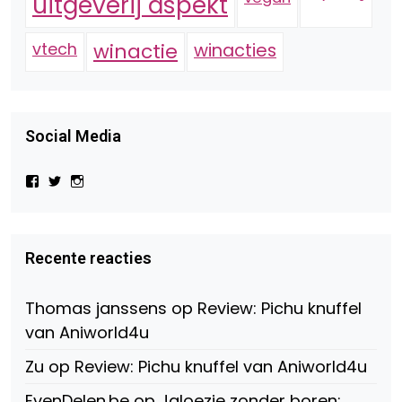
uitgeverij aspekt
vtech
winactie
winacties
Social Media
Bekijk
Bekijk
Bekijk
het
het
het
profiel
profiel
profiel
van
van
van
Virtual-
beautynl
beautyandbooksmagazine
Beauty-
op
op
Recente reacties
147775071915783/?
Twitter
Instagram
fref=ts
op
Thomas janssens
op
Review: Pichu knuffel
Facebook
van Aniworld4u
Zu
op
Review: Pichu knuffel van Aniworld4u
EvenDelen.be
op
Jaloezie zonder boren: