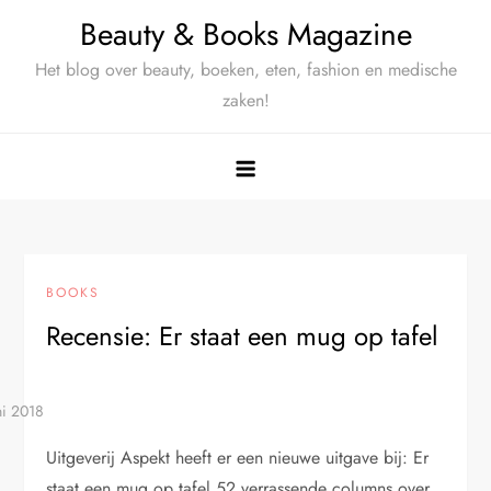
Ga
Beauty & Books Magazine
naar
Het blog over beauty, boeken, eten, fashion en medische
de
zaken!
inhoud
BOOKS
Recensie: Er staat een mug op tafel
Uitgeverij Aspekt heeft er een nieuwe uitgave bij: Er
staat een mug op tafel 52 verrassende columns over