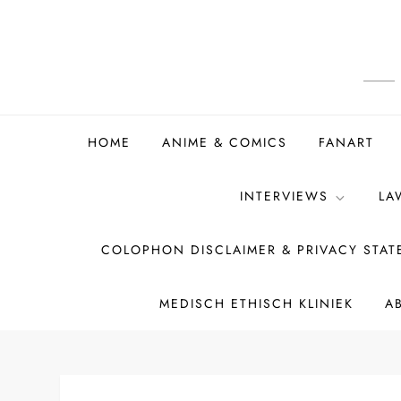
Ga
naar
de
inhoud
HOME
ANIME & COMICS
FANART
INTERVIEWS
LA
COLOPHON DISCLAIMER & PRIVACY STA
MEDISCH ETHISCH KLINIEK
A