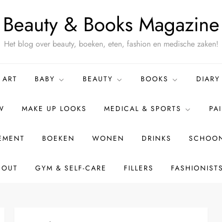
Beauty & Books Magazine
Het blog over beauty, boeken, eten, fashion en medische zaken!
ART
BABY
BEAUTY
BOOKS
DIARY
W
MAKE UP LOOKS
MEDICAL & SPORTS
PA
TEMENT
BOEKEN
WONEN
DRINKS
SCHOON
BOUT
GYM & SELF-CARE
FILLERS
FASHIONIST