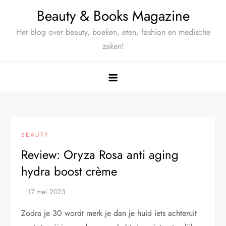
Ga
Beauty & Books Magazine
naar
Het blog over beauty, boeken, eten, fashion en medische
de
zaken!
inhoud
BEAUTY
Review: Oryza Rosa anti aging
hydra boost crème
Zodra je 30 wordt merk je dan je huid iets achteruit