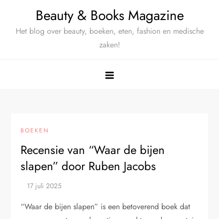
Ga
Beauty & Books Magazine
naar
Het blog over beauty, boeken, eten, fashion en medische
de
zaken!
inhoud
BOEKEN
Recensie van “Waar de bijen
slapen” door Ruben Jacobs
“Waar de bijen slapen” is een betoverend boek dat