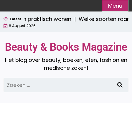
Ga
Menu
naar
stijlvol én praktisch wonen |
Welke soorten raamde
de
Latest
8 August 2026
inhoud
Beauty & Books Magazine
Het blog over beauty, boeken, eten, fashion en
medische zaken!
Zoeken
naar: