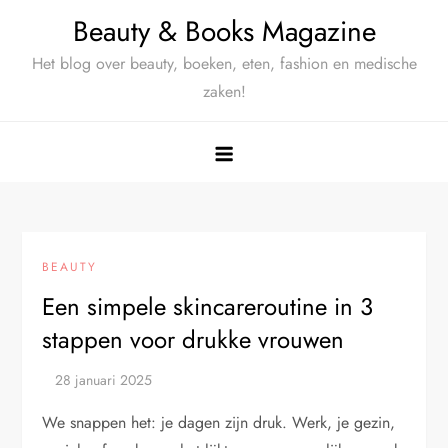
Ga
Beauty & Books Magazine
naar
Het blog over beauty, boeken, eten, fashion en medische
de
zaken!
inhoud
BEAUTY
Een simpele skincareroutine in 3
stappen voor drukke vrouwen
We snappen het: je dagen zijn druk. Werk, je gezin,