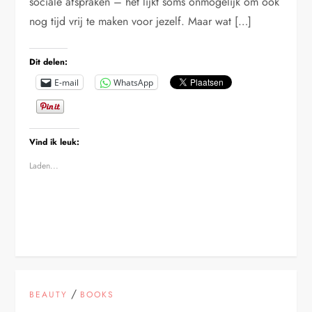
sociale afspraken – het lijkt soms onmogelijk om ook
nog tijd vrij te maken voor jezelf. Maar wat […]
Dit delen:
E-mail
WhatsApp
Vind ik leuk:
Laden...
/
BEAUTY
BOOKS