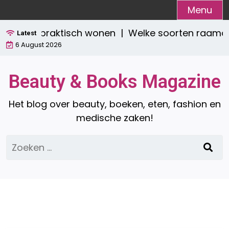
Ga
Menu
naar
ijlvol én praktisch wonen |
Welke soorten raamdec
de
Latest
6 August 2026
inhoud
Beauty & Books Magazine
Het blog over beauty, boeken, eten, fashion en
medische zaken!
Zoeken
naar: