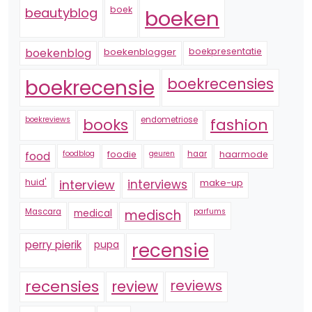
boek
beautyblog
boeken
boekenblogger
boekpresentatie
boekenblog
boekrecensie
boekrecensies
boekreviews
endometriose
fashion
books
foodblog
foodie
geuren
haar
haarmode
food
huid'
interview
interviews
make-up
Mascara
medical
medisch
parfums
perry pierik
pupa
recensie
recensies
reviews
review