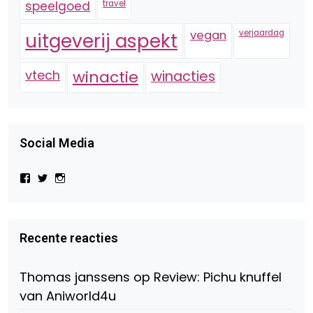
speelgoed
travel
vegan
verjaardag
uitgeverij aspekt
vtech
winactie
winacties
Social Media
Bekijk
Bekijk
Bekijk
het
het
het
profiel
profiel
profiel
van
van
van
Virtual-
beautynl
beautyandbooksmagazine
Beauty-
op
op
Recente reacties
147775071915783/?
Twitter
Instagram
fref=ts
op
Thomas janssens
op
Review: Pichu knuffel
Facebook
van Aniworld4u