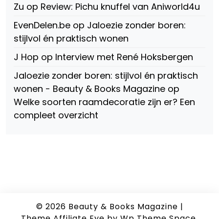
Zu
op
Review: Pichu knuffel van Aniworld4u
EvenDelen.be
op
Jaloezie zonder boren:
stijlvol én praktisch wonen
J Hop
op
Interview met René Hoksbergen
Jaloezie zonder boren: stijlvol én praktisch
wonen - Beauty & Books Magazine
op
Welke soorten raamdecoratie zijn er? Een
compleet overzicht
© 2026
Beauty & Books Magazine
|
Theme Affiliate Eye
by Wp Theme Space.