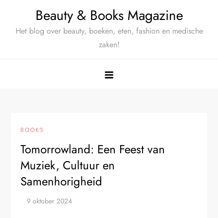
Ga
Beauty & Books Magazine
naar
Het blog over beauty, boeken, eten, fashion en medische
de
zaken!
inhoud
BOOKS
Tomorrowland: Een Feest van
Muziek, Cultuur en
Samenhorigheid