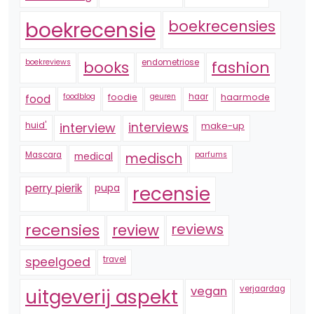
boekrecensie
boekrecensies
boekreviews
endometriose
fashion
books
foodblog
foodie
geuren
haar
haarmode
food
huid'
interview
interviews
make-up
Mascara
medical
medisch
parfums
perry pierik
pupa
recensie
recensies
reviews
review
speelgoed
travel
vegan
verjaardag
uitgeverij aspekt