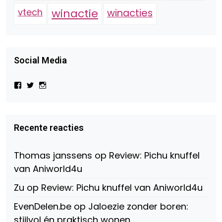
vtech
winactie
winacties
Social Media
Bekijk
Bekijk
Bekijk
het
het
het
profiel
profiel
profiel
van
van
van
Virtual-
beautynl
beautyandbooksmagazine
Beauty-
op
op
Recente reacties
147775071915783/?
Twitter
Instagram
fref=ts
op
Thomas janssens
op
Review: Pichu knuffel
Facebook
van Aniworld4u
Zu
op
Review: Pichu knuffel van Aniworld4u
EvenDelen.be
op
Jaloezie zonder boren:
stijlvol én praktisch wonen