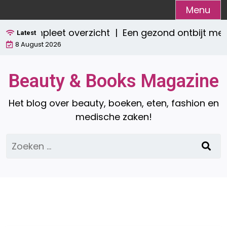
Ga
Menu
naar
 Een compleet overzicht |
Een gezond ontbijt met
de
Latest
8 August 2026
inhoud
Beauty & Books Magazine
Het blog over beauty, boeken, eten, fashion en
medische zaken!
Zoeken
naar: