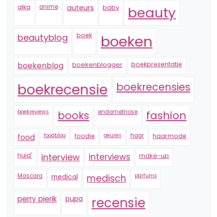
alka
anime
auteurs
baby
beauty
boek
beautyblog
boeken
boekenblogger
boekpresentatie
boekenblog
boekrecensie
boekrecensies
boekreviews
endometriose
fashion
books
foodblog
foodie
geuren
haar
haarmode
food
huid'
interview
interviews
make-up
Mascara
medical
medisch
parfums
perry pierik
pupa
recensie