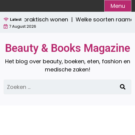
Ga
Menu
naar
ijlvol én praktisch wonen |
Welke soorten raamdec
de
Latest
7 August 2026
inhoud
Beauty & Books Magazine
Het blog over beauty, boeken, eten, fashion en
medische zaken!
Zoeken
naar: