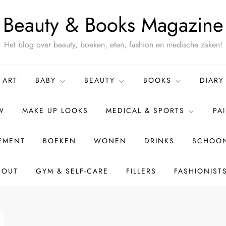
Beauty & Books Magazine
Het blog over beauty, boeken, eten, fashion en medische zaken!
ART
BABY
BEAUTY
BOOKS
DIARY
W
MAKE UP LOOKS
MEDICAL & SPORTS
PA
TEMENT
BOEKEN
WONEN
DRINKS
SCHOON
BOUT
GYM & SELF-CARE
FILLERS
FASHIONIST