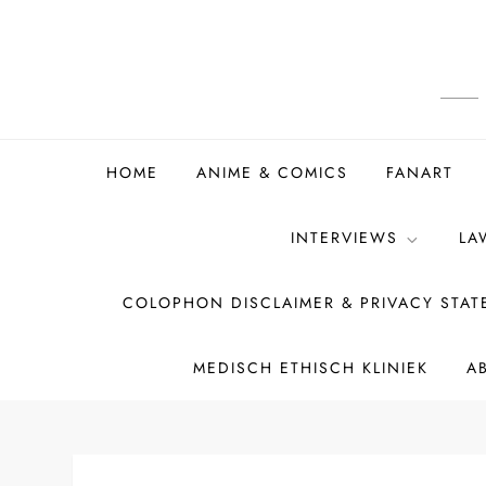
Ga
naar
de
inhoud
HOME
ANIME & COMICS
FANART
INTERVIEWS
LA
COLOPHON DISCLAIMER & PRIVACY STA
MEDISCH ETHISCH KLINIEK
A