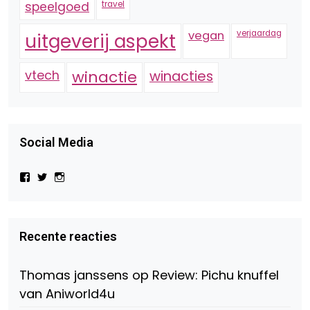
speelgoed
travel
vegan
verjaardag
uitgeverij aspekt
vtech
winactie
winacties
Social Media
Bekijk
Bekijk
Bekijk
het
het
het
profiel
profiel
profiel
van
van
van
Virtual-
beautynl
beautyandbooksmagazine
Beauty-
op
op
Recente reacties
147775071915783/?
Twitter
Instagram
fref=ts
op
Thomas janssens
op
Review: Pichu knuffel
Facebook
van Aniworld4u