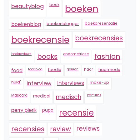
boek
beautyblog
boeken
boekenblogger
boekpresentatie
boekenblog
boekrecensie
boekrecensies
boekreviews
endometriose
fashion
books
foodblog
foodie
geuren
haar
haarmode
food
huid'
interview
interviews
make-up
Mascara
medical
medisch
parfums
perry pierik
pupa
recensie
recensies
reviews
review