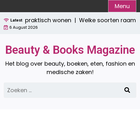
Ga
Menu
naar
tijlvol én praktisch wonen |
Welke soorten raamdec
de
Latest
6 August 2026
inhoud
Beauty & Books Magazine
Het blog over beauty, boeken, eten, fashion en
medische zaken!
Zoeken
naar: