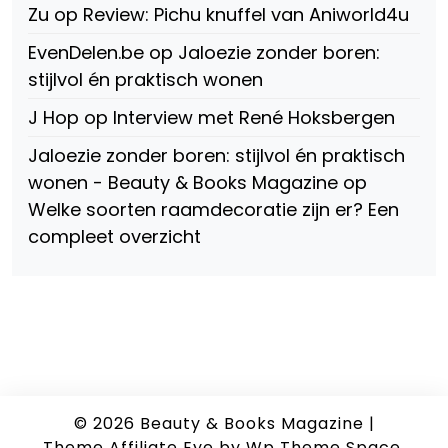
Zu
op
Review: Pichu knuffel van Aniworld4u
EvenDelen.be
op
Jaloezie zonder boren:
stijlvol én praktisch wonen
J Hop
op
Interview met René Hoksbergen
Jaloezie zonder boren: stijlvol én praktisch
wonen - Beauty & Books Magazine
op
Welke soorten raamdecoratie zijn er? Een
compleet overzicht
© 2026
Beauty & Books Magazine
|
Theme Affiliate Eye
by Wp Theme Space.