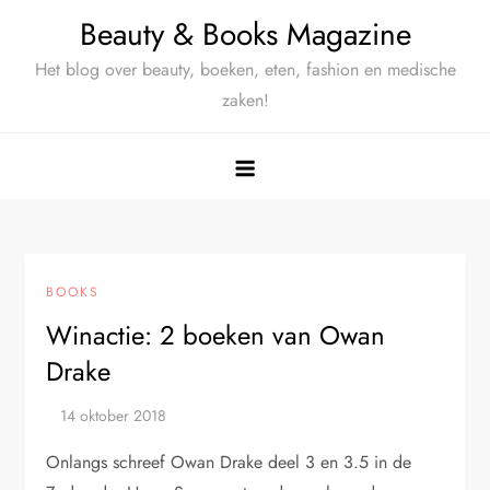
Ga
Beauty & Books Magazine
naar
Het blog over beauty, boeken, eten, fashion en medische
de
zaken!
inhoud
BOOKS
Winactie: 2 boeken van Owan
Drake
Onlangs schreef Owan Drake deel 3 en 3.5 in de