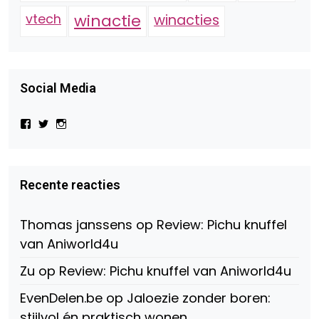
vtech
winactie
winacties
Social Media
Bekijk
Bekijk
Bekijk
het
het
het
profiel
profiel
profiel
van
van
van
Virtual-
beautynl
beautyandbooksmagazine
Beauty-
op
op
Recente reacties
147775071915783/?
Twitter
Instagram
fref=ts
op
Thomas janssens
op
Review: Pichu knuffel
Facebook
van Aniworld4u
Zu
op
Review: Pichu knuffel van Aniworld4u
EvenDelen.be
op
Jaloezie zonder boren:
stijlvol én praktisch wonen