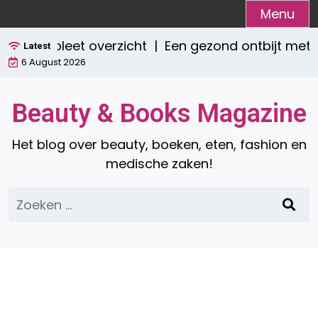
Ga
Menu
naar
Een compleet overzicht |
Een gezond ontbijt met
de
Latest
6 August 2026
inhoud
Beauty & Books Magazine
Het blog over beauty, boeken, eten, fashion en
medische zaken!
Zoeken
naar: