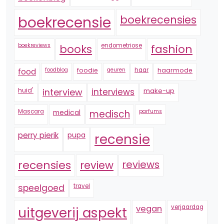
boekrecensie
boekrecensies
boekreviews
endometriose
fashion
books
foodblog
foodie
geuren
haar
haarmode
food
huid'
interview
interviews
make-up
Mascara
medical
medisch
parfums
perry pierik
pupa
recensie
recensies
reviews
review
speelgoed
travel
vegan
verjaardag
uitgeverij aspekt