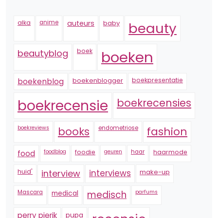
alka
anime
auteurs
baby
beauty
boek
beautyblog
boeken
boekenblogger
boekpresentatie
boekenblog
boekrecensie
boekrecensies
boekreviews
endometriose
fashion
books
foodblog
foodie
geuren
haar
haarmode
food
huid'
interview
interviews
make-up
Mascara
medical
medisch
parfums
perry pierik
pupa