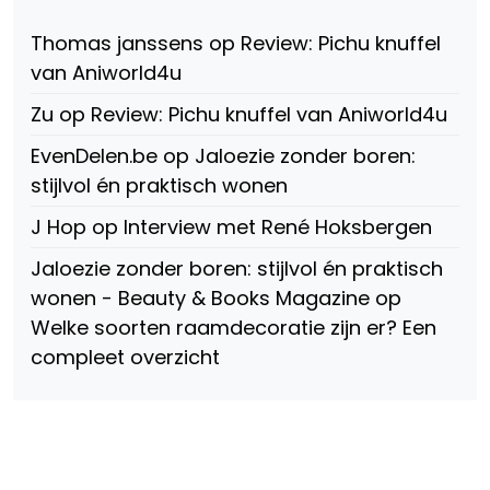
fref=ts
op
Thomas janssens
op
Review: Pichu knuffel
Facebook
van Aniworld4u
Zu
op
Review: Pichu knuffel van Aniworld4u
EvenDelen.be
op
Jaloezie zonder boren:
stijlvol én praktisch wonen
J Hop
op
Interview met René Hoksbergen
Jaloezie zonder boren: stijlvol én praktisch
wonen - Beauty & Books Magazine
op
Welke soorten raamdecoratie zijn er? Een
compleet overzicht