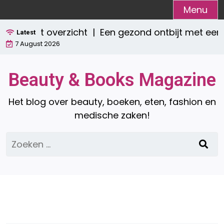
Ga
Menu
naar
mpleet overzicht |
Een gezond ontbijt met een sm
de
Latest
7 August 2026
inhoud
Beauty & Books Magazine
Het blog over beauty, boeken, eten, fashion en
medische zaken!
Zoeken
naar: