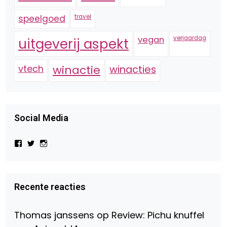
speelgoed
travel
vegan
verjaardag
uitgeverij aspekt
vtech
winactie
winacties
Social Media
Bekijk
Bekijk
Bekijk
het
het
het
profiel
profiel
profiel
van
van
van
Virtual-
beautynl
beautyandbooksmagazine
Beauty-
op
op
Recente reacties
147775071915783/?
Twitter
Instagram
fref=ts
op
Thomas janssens
op
Review: Pichu knuffel
Facebook