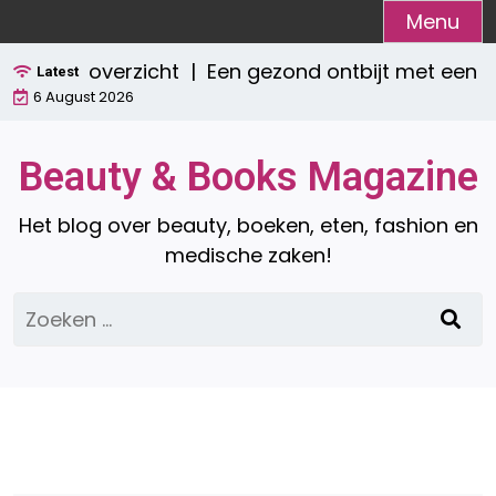
Ga
Menu
naar
pleet overzicht |
Een gezond ontbijt met een smo
de
Latest
6 August 2026
inhoud
Beauty & Books Magazine
Het blog over beauty, boeken, eten, fashion en
medische zaken!
Zoeken
naar: