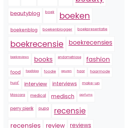
boek
beautyblog
boeken
boekenblogger
boekpresentatie
boekenblog
boekrecensie
boekrecensies
boekreviews
endometriose
fashion
books
foodblog
foodie
geuren
haar
haarmode
food
huid'
interview
interviews
make-up
Mascara
medical
medisch
parfums
perry pierik
pupa
recensie
recensies
reviews
review