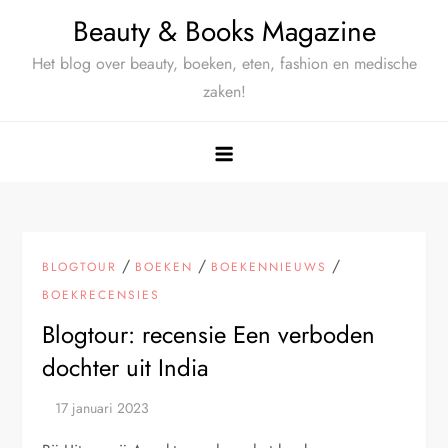
Ga
Beauty & Books Magazine
naar
Het blog over beauty, boeken, eten, fashion en medische
de
zaken!
inhoud
/
/
/
BLOGTOUR
BOEKEN
BOEKENNIEUWS
BOEKRECENSIES
Blogtour: recensie Een verboden
dochter uit India