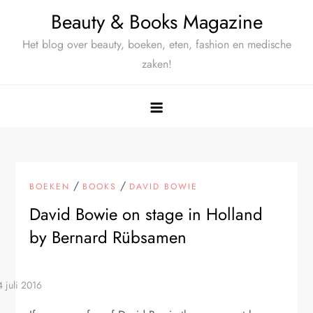
Ga
Beauty & Books Magazine
naar
Het blog over beauty, boeken, eten, fashion en medische
de
zaken!
inhoud
/
/
BOEKEN
BOOKS
DAVID BOWIE
David Bowie on stage in Holland
by Bernard Rübsamen