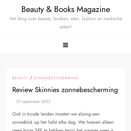
Ga
Beauty & Books Magazine
naar
Het blog over beauty, boeken, eten, fashion en medische
de
zaken!
inhoud
/
BEAUTY
ZONNEBESCHERMING
Review Skinnies zonnebescherming
Ook in koude landen moeten we alsnog een
zonneblok op het liefst elke dag. We hoeven alleen
geen hoge SPF te hebben tenzij het warmer weer is,