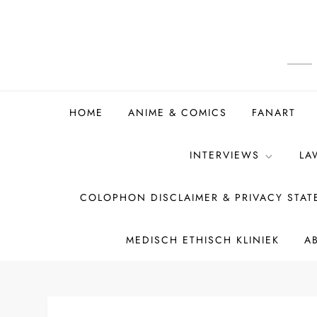
Ga
naar
de
inhoud
HOME
ANIME & COMICS
FANART
INTERVIEWS
LA
COLOPHON DISCLAIMER & PRIVACY STA
MEDISCH ETHISCH KLINIEK
A