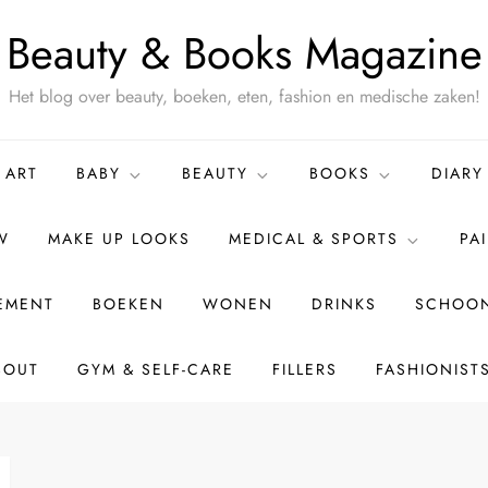
Beauty & Books Magazine
Het blog over beauty, boeken, eten, fashion en medische zaken!
ART
BABY
BEAUTY
BOOKS
DIARY
W
MAKE UP LOOKS
MEDICAL & SPORTS
PA
TEMENT
BOEKEN
WONEN
DRINKS
SCHOON
BOUT
GYM & SELF-CARE
FILLERS
FASHIONIST