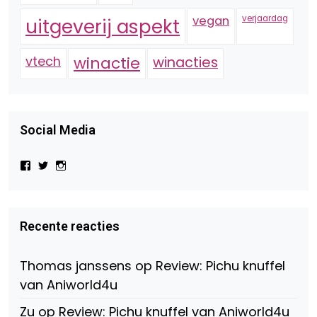
vegan
verjaardag
uitgeverij aspekt
vtech
winactie
winacties
Social Media
Bekijk
Bekijk
Bekijk
het
het
het
profiel
profiel
profiel
van
van
van
Virtual-
beautynl
beautyandbooksmagazine
Beauty-
op
op
Recente reacties
147775071915783/?
Twitter
Instagram
fref=ts
op
Thomas janssens
op
Review: Pichu knuffel
Facebook
van Aniworld4u
Zu
op
Review: Pichu knuffel van Aniworld4u