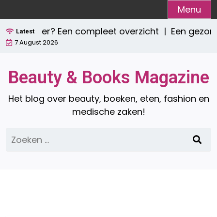
Ga
Menu
naar
tie zijn er? Een compleet overzicht |
Een gezond
de
Latest
7 August 2026
inhoud
Beauty & Books Magazine
Het blog over beauty, boeken, eten, fashion en
medische zaken!
Zoeken
naar: