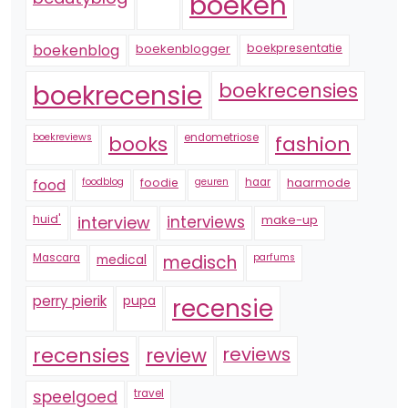
boeken
boekenblogger
boekpresentatie
boekenblog
boekrecensie
boekrecensies
boekreviews
endometriose
fashion
books
foodblog
foodie
geuren
haar
haarmode
food
huid'
interview
interviews
make-up
Mascara
medical
medisch
parfums
perry pierik
pupa
recensie
recensies
reviews
review
speelgoed
travel