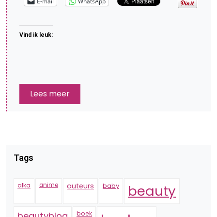
E-mail
WhatsApp
Vind ik leuk:
Lees meer
Tags
alka
anime
auteurs
baby
beauty
boek
beautyblog