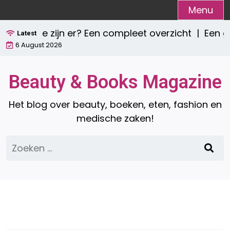
Ga
Menu
naar
ie zijn er? Een compleet overzicht |
Een gezond 
de
Latest
6 August 2026
inhoud
Beauty & Books Magazine
Het blog over beauty, boeken, eten, fashion en
medische zaken!
Zoeken
naar: