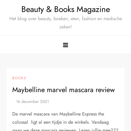
Ga
Beauty & Books Magazine
naar
Het blog over beauty, boeken, eten, fashion en medische
de
zaken!
inhoud
BOOKS
Maybelline marvel mascara review
De marvel mascara van Maybelline Express the
colossal ligt al een tijdje in de winkels. Vandaag
gaan we deze mascara reviewen. Lezen jullie mee???