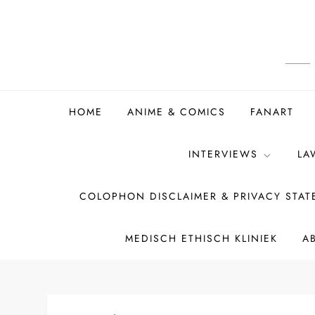
Ga
naar
de
inhoud
HOME
ANIME & COMICS
FANART
INTERVIEWS
LA
COLOPHON DISCLAIMER & PRIVACY STA
MEDISCH ETHISCH KLINIEK
A