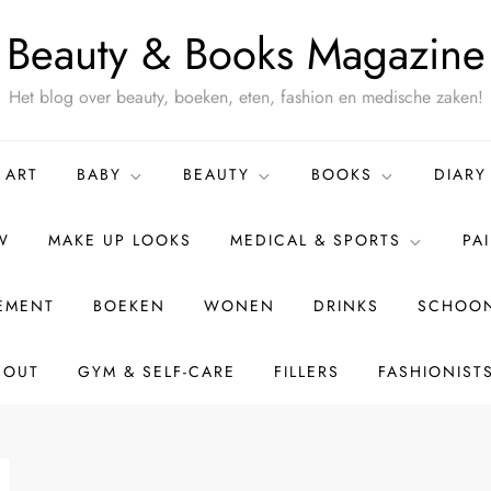
Beauty & Books Magazine
Het blog over beauty, boeken, eten, fashion en medische zaken!
ART
BABY
BEAUTY
BOOKS
DIARY
W
MAKE UP LOOKS
MEDICAL & SPORTS
PA
TEMENT
BOEKEN
WONEN
DRINKS
SCHOON
BOUT
GYM & SELF-CARE
FILLERS
FASHIONIST