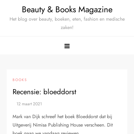
Ga
Beauty & Books Magazine
naar
Het blog over beauty, boeken, eten, fashion en medische
de
zaken!
inhoud
BOOKS
Recensie: bloeddorst
Mark van Dijk schreef het boek Bloeddorst dat bij
Uitgeverij Nimisa Publishing House verscheen. Dit
boek gaan we vandaag reviewen.