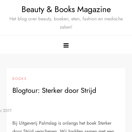
Ga
Beauty & Books Magazine
naar
Het blog over beauty, boeken, eten, fashion en medische
de
zaken!
inhoud
BOOKS
Blogtour: Sterker door Strijd
Bij Uitgeverij Palmslag is onlangs het boek Sterker
door Strijd verschenen. Wij hadden samen met een