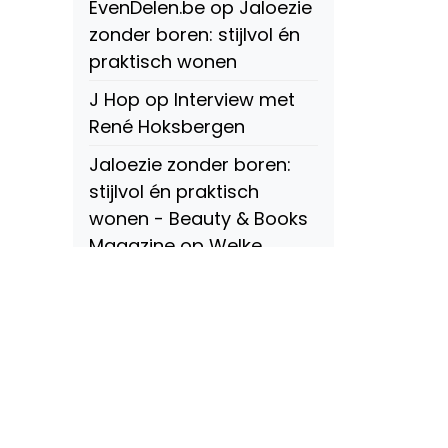
EvenDelen.be
op
Jaloezie
zonder boren: stijlvol én
praktisch wonen
J Hop
op
Interview met
René Hoksbergen
Jaloezie zonder boren:
stijlvol én praktisch
wonen - Beauty & Books
Magazine
op
Welke
soorten raamdecoratie
zijn er? Een compleet
overzicht