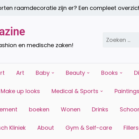
en raamdecoratie zijn er? Een compleet overzicht
azine
Zoeken
naar:
fashion en medische zaken!
rt
Art
Baby
Beauty
Books
D
Make up looks
Medical & Sports
Painting
tement
boeken
Wonen
Drinks
Schoon
ch Kliniek
About
Gym & Self-care
Fillers