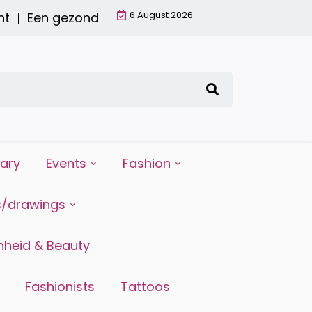
6 August 2026
 |
Een gezond ontbijt met een smoothie: waarom 
iary
Events
Fashion
s/drawings
heid & Beauty
Fashionists
Tattoos