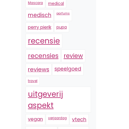
Mascara
medical
medisch
parfums
perry pierik
pupa
recensie
recensies
review
reviews
speelgoed
travel
uitgeverij
aspekt
vegan
verjaardag
vtech