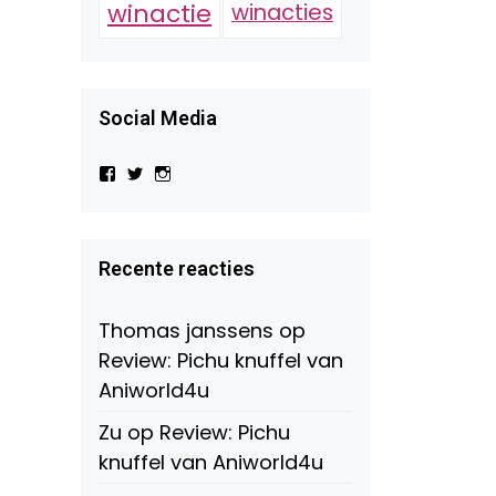
winactie
winacties
Social Media
Bekijk
Bekijk
Bekijk
het
het
het
profiel
profiel
profiel
van
van
van
Virtual-
beautynl
beautyandbooksmagazine
Beauty-
op
op
Recente reacties
147775071915783/?
Twitter
Instagram
fref=ts
op
Thomas janssens
op
Facebook
Review: Pichu knuffel van
Aniworld4u
Zu
op
Review: Pichu
knuffel van Aniworld4u