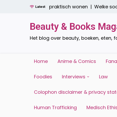
Ga
r boren: stijlvol én praktisch wonen |
Welke soort
Latest
naar
de
inhoud
Beauty & Books Mag
Het blog over beauty, boeken, eten, 
Home
Anime & Comics
Fana
Foodies
Interviews
Law
Colophon disclaimer & privacy sta
Human Trafficking
Medisch Ethis