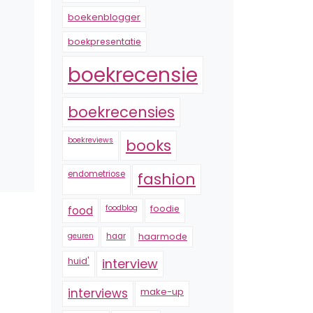
boekenblogger
boekpresentatie
boekrecensie
boekrecensies
boekreviews
books
endometriose
fashion
foodblog
foodie
food
geuren
haar
haarmode
huid'
interview
interviews
make-up