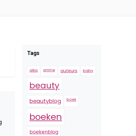
Tags
alka
anime
auteurs
baby
beauty
boek
beautyblog
boeken
g
boekenblog