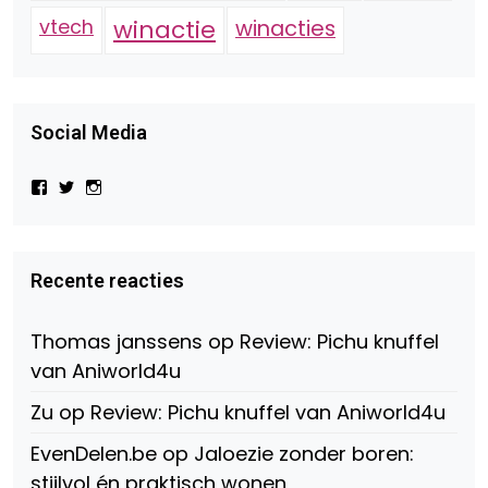
vtech
winactie
winacties
Social Media
Bekijk
Bekijk
Bekijk
het
het
het
profiel
profiel
profiel
van
van
van
Virtual-
beautynl
beautyandbooksmagazine
Beauty-
op
op
Recente reacties
147775071915783/?
Twitter
Instagram
fref=ts
op
Thomas janssens
op
Review: Pichu knuffel
Facebook
van Aniworld4u
Zu
op
Review: Pichu knuffel van Aniworld4u
EvenDelen.be
op
Jaloezie zonder boren:
stijlvol én praktisch wonen