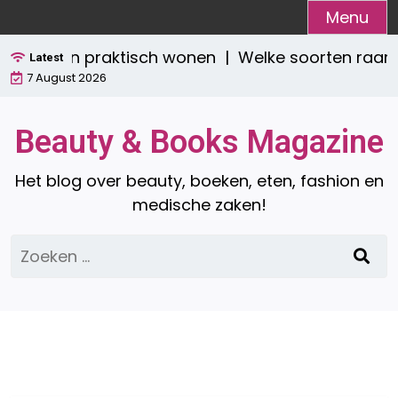
Ga
Menu
naar
stijlvol én praktisch wonen |
Welke soorten raamd
de
Latest
7 August 2026
inhoud
Beauty & Books Magazine
Het blog over beauty, boeken, eten, fashion en
medische zaken!
Zoeken
naar: