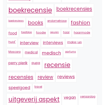
boekrecensie
boekrecensies
boekreviews
endometriose
fashion
books
foodblog
foodie
geuren
haar
haarmode
food
huid'
interview
interviews
make-up
Mascara
medical
medisch
parfums
perry pierik
pupa
recensie
recensies
reviews
review
speelgoed
travel
vegan
verjaardag
uitgeverij aspekt