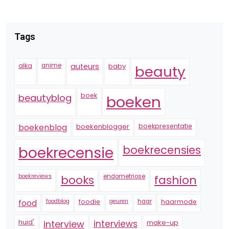
Tags
alka
anime
auteurs
baby
beauty
boek
beautyblog
boeken
boekenblogger
boekpresentatie
boekenblog
boekrecensie
boekrecensies
boekreviews
endometriose
fashion
books
foodblog
foodie
geuren
haar
haarmode
food
huid'
interview
interviews
make-up