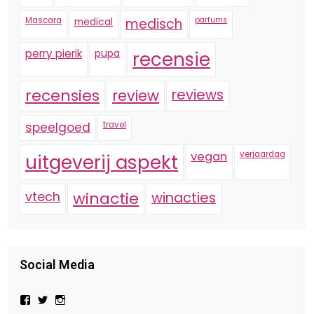
Mascara
medical
medisch
parfums
perry pierik
pupa
recensie
recensies
reviews
review
speelgoed
travel
vegan
verjaardag
uitgeverij aspekt
vtech
winactie
winacties
Social Media
Bekijk
Bekijk
Bekijk
het
het
het