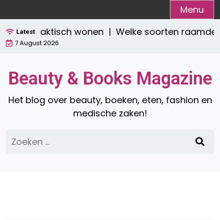
Ga
Menu
naar
lvol én praktisch wonen |
Welke soorten raamdecora
de
Latest
7 August 2026
inhoud
Beauty & Books Magazine
Het blog over beauty, boeken, eten, fashion en
medische zaken!
Zoeken
naar: