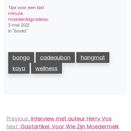
Tips voor een last
minute
moederdagcadeau
3 mei 2021
In "books"
bongo
cadeaubon
hangmat
kaya
wellness
Bericht
Previous:
Interview met auteur Herry Vos
navigatie
Next:
Gastartikel: Voor Wie Zijn Moedermelk