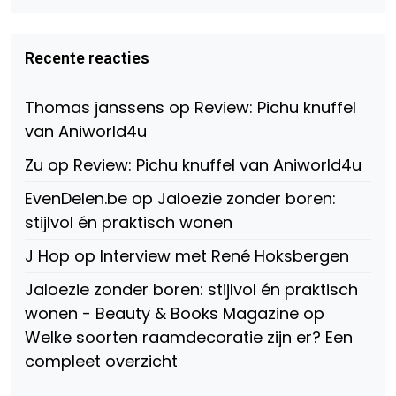
profiel
profiel
profiel
van
van
van
Virtual-
beautynl
beautyandbooksmagazine
Beauty-
op
op
Recente reacties
147775071915783/?
Twitter
Instagram
fref=ts
op
Thomas janssens
op
Review: Pichu knuffel
Facebook
van Aniworld4u
Zu
op
Review: Pichu knuffel van Aniworld4u
EvenDelen.be
op
Jaloezie zonder boren:
stijlvol én praktisch wonen
J Hop
op
Interview met René Hoksbergen
Jaloezie zonder boren: stijlvol én praktisch
wonen - Beauty & Books Magazine
op
Welke soorten raamdecoratie zijn er? Een
compleet overzicht