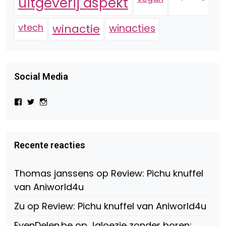
uitgeverij aspekt
vtech
winactie
winacties
Social Media
Bekijk
Bekijk
Bekijk
het
het
het
profiel
profiel
profiel
van
van
van
Virtual-
beautynl
beautyandbooksmagazine
Beauty-
op
op
Recente reacties
147775071915783/?
Twitter
Instagram
fref=ts
op
Thomas janssens
op
Review: Pichu knuffel
Facebook
van Aniworld4u
Zu
op
Review: Pichu knuffel van Aniworld4u
EvenDelen.be
op
Jaloezie zonder boren: