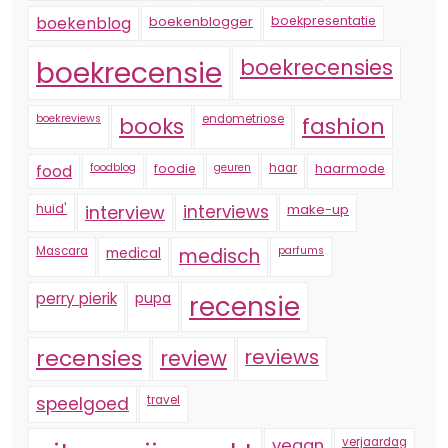
boekenblogger
boekpresentatie
boekenblog
boekrecensie
boekrecensies
boekreviews
endometriose
fashion
books
foodblog
foodie
geuren
haar
haarmode
food
huid'
interview
interviews
make-up
Mascara
medical
medisch
parfums
perry pierik
pupa
recensie
recensies
reviews
review
speelgoed
travel
vegan
verjaardag