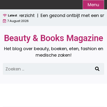
Ga
Menu
naar
t overzicht |
Een gezond ontbijt met een smooth
de
Latest
7 August 2026
inhoud
Beauty & Books Magazine
Het blog over beauty, boeken, eten, fashion en
medische zaken!
Zoeken
naar: