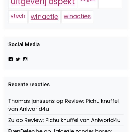
uitgeverij aspekt
vtech
winactie
winacties
Social Media
Bekijk
Bekijk
Bekijk
het
het
het
profiel
profiel
profiel
van
van
van
Virtual-
beautynl
beautyandbooksmagazine
Beauty-
op
op
Recente reacties
147775071915783/?
Twitter
Instagram
fref=ts
op
Thomas janssens
op
Review: Pichu knuffel
Facebook
van Aniworld4u
Zu
op
Review: Pichu knuffel van Aniworld4u
EvenDelen.be
op
Jaloezie zonder boren: