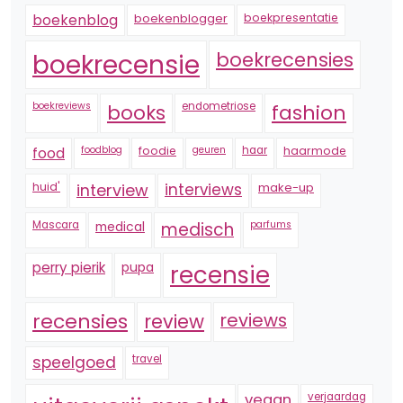
boekenblogger
boekpresentatie
boekenblog
boekrecensie
boekrecensies
boekreviews
endometriose
fashion
books
foodblog
foodie
geuren
haar
haarmode
food
huid'
interview
interviews
make-up
Mascara
medical
medisch
parfums
perry pierik
pupa
recensie
recensies
reviews
review
speelgoed
travel
vegan
verjaardag