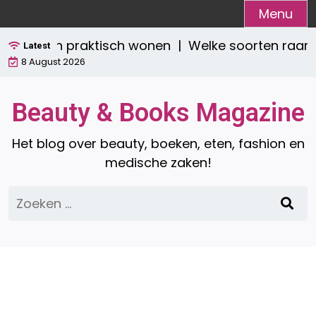
Ga
Menu
naar
stijlvol én praktisch wonen |
Welke soorten raamde
de
Latest
8 August 2026
inhoud
Beauty & Books Magazine
Het blog over beauty, boeken, eten, fashion en
medische zaken!
Zoeken
naar: