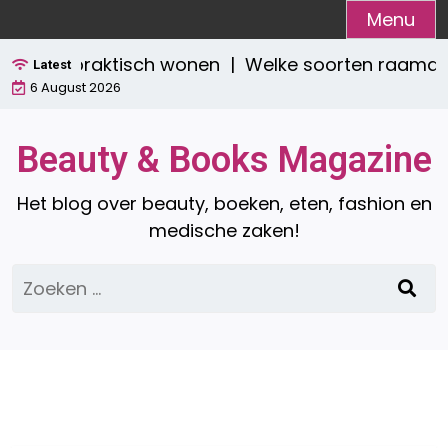
Ga
Menu
naar
ijlvol én praktisch wonen |
Welke soorten raamdeco
de
Latest
6 August 2026
inhoud
Beauty & Books Magazine
Het blog over beauty, boeken, eten, fashion en
medische zaken!
Zoeken
naar: