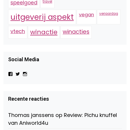
speelgoed
travel
vegan
verjaardag
uitgeverij aspekt
vtech
winactie
winacties
Social Media
Bekijk
Bekijk
Bekijk
het
het
het
profiel
profiel
profiel
van
van
van
Virtual-
beautynl
beautyandbooksmagazine
Beauty-
op
op
Recente reacties
147775071915783/?
Twitter
Instagram
fref=ts
op
Thomas janssens
op
Review: Pichu knuffel
Facebook
van Aniworld4u