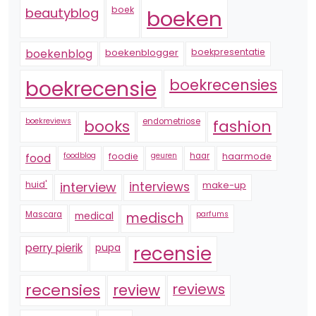
boek
beautyblog
boeken
boekenblogger
boekpresentatie
boekenblog
boekrecensie
boekrecensies
boekreviews
endometriose
fashion
books
foodblog
foodie
geuren
haar
haarmode
food
huid'
interview
interviews
make-up
Mascara
medical
medisch
parfums
perry pierik
pupa
recensie
recensies
reviews
review