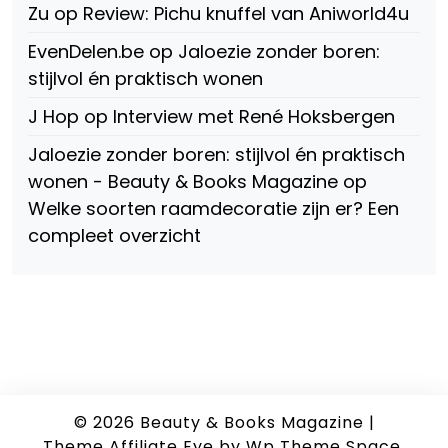
Zu
op
Review: Pichu knuffel van Aniworld4u
EvenDelen.be
op
Jaloezie zonder boren:
stijlvol én praktisch wonen
J Hop
op
Interview met René Hoksbergen
Jaloezie zonder boren: stijlvol én praktisch
wonen - Beauty & Books Magazine
op
Welke soorten raamdecoratie zijn er? Een
compleet overzicht
© 2026
Beauty & Books Magazine
|
Theme Affiliate Eye
by Wp Theme Space.