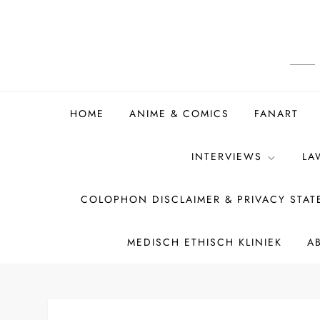
Ga
naar
de
inhoud
HOME
ANIME & COMICS
FANART
INTERVIEWS
LA
COLOPHON DISCLAIMER & PRIVACY STA
MEDISCH ETHISCH KLINIEK
A