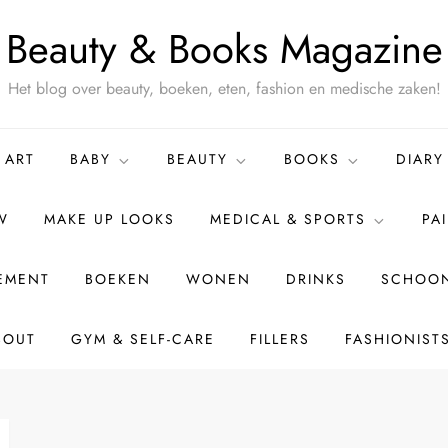
Beauty & Books Magazine
Het blog over beauty, boeken, eten, fashion en medische zaken!
ART
BABY
BEAUTY
BOOKS
DIARY
W
MAKE UP LOOKS
MEDICAL & SPORTS
PA
TEMENT
BOEKEN
WONEN
DRINKS
SCHOON
BOUT
GYM & SELF-CARE
FILLERS
FASHIONIST