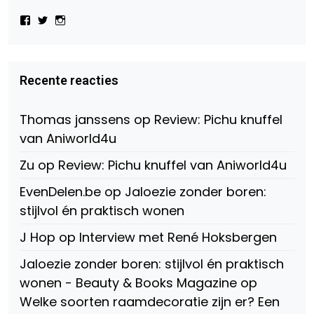
Bekijk
Bekijk
Bekijk
het
het
het
profiel
profiel
profiel
van
van
van
Virtual-
beautynl
beautyandbooksmagazine
Beauty-
op
op
Recente reacties
147775071915783/?
Twitter
Instagram
fref=ts
op
Thomas janssens
op
Review: Pichu knuffel
Facebook
van Aniworld4u
Zu
op
Review: Pichu knuffel van Aniworld4u
EvenDelen.be
op
Jaloezie zonder boren:
stijlvol én praktisch wonen
J Hop
op
Interview met René Hoksbergen
Jaloezie zonder boren: stijlvol én praktisch
wonen - Beauty & Books Magazine
op
Welke soorten raamdecoratie zijn er? Een