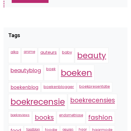
Tags
alka
anime
auteurs
baby
beauty
boek
beautyblog
boeken
boekenblogger
boekpresentatie
boekenblog
boekrecensie
boekrecensies
boekreviews
endometriose
fashion
books
foodblog
foodie
geuren
haar
haarmode
food