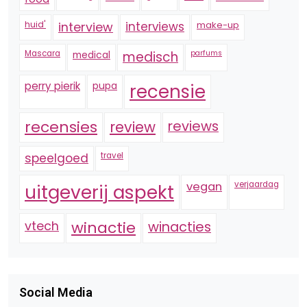
huid'
interview
interviews
make-up
Mascara
medical
medisch
parfums
perry pierik
pupa
recensie
recensies
reviews
review
speelgoed
travel
vegan
verjaardag
uitgeverij aspekt
vtech
winactie
winacties
Social Media