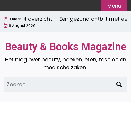
Ga
Menu
naar
 compleet overzicht |
Een gezond ontbijt met een
de
Latest
6 August 2026
inhoud
Beauty & Books Magazine
Het blog over beauty, boeken, eten, fashion en
medische zaken!
Zoeken
naar: