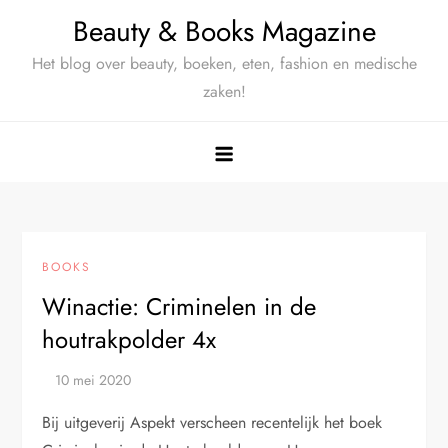
Ga
Beauty & Books Magazine
naar
Het blog over beauty, boeken, eten, fashion en medische
de
zaken!
inhoud
BOOKS
Winactie: Criminelen in de
houtrakpolder 4x
Bij uitgeverij Aspekt verscheen recentelijk het boek