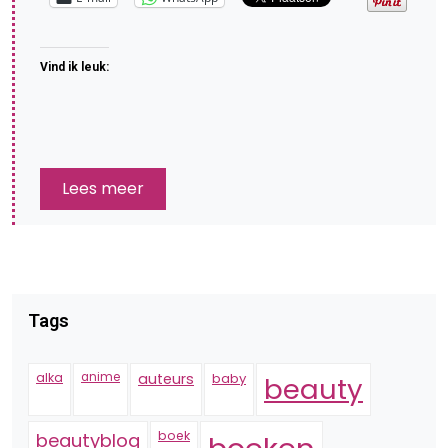
Vind ik leuk:
Lees meer
Tags
alka
anime
auteurs
baby
beauty
boek
beautyblog