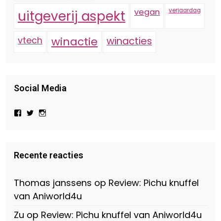
vegan
verjaardag
uitgeverij aspekt
vtech
winactie
winacties
Social Media
Bekijk
Bekijk
Bekijk
het
het
het
profiel
profiel
profiel
van
van
van
Virtual-
beautynl
beautyandbooksmagazine
Beauty-
op
op
Recente reacties
147775071915783/?
Twitter
Instagram
fref=ts
op
Thomas janssens
op
Review: Pichu knuffel
Facebook
van Aniworld4u
Zu
op
Review: Pichu knuffel van Aniworld4u