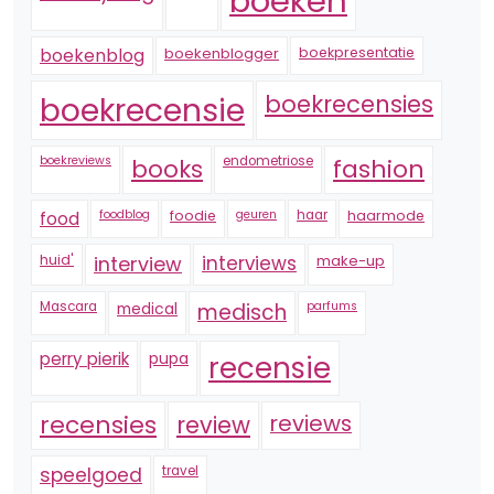
boeken
boekenblogger
boekpresentatie
boekenblog
boekrecensie
boekrecensies
boekreviews
endometriose
fashion
books
foodblog
foodie
geuren
haar
haarmode
food
huid'
interview
interviews
make-up
Mascara
medical
medisch
parfums
perry pierik
pupa
recensie
recensies
reviews
review
speelgoed
travel