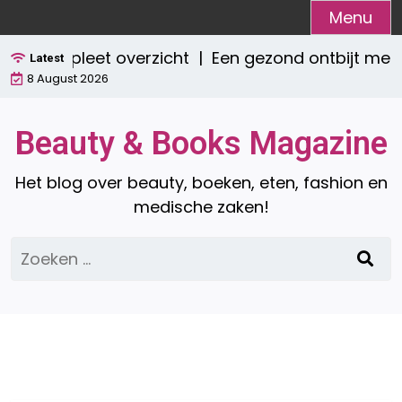
Ga
Menu
naar
 Een compleet overzicht |
Een gezond ontbijt met
de
Latest
8 August 2026
inhoud
Beauty & Books Magazine
Het blog over beauty, boeken, eten, fashion en
medische zaken!
Zoeken
naar: