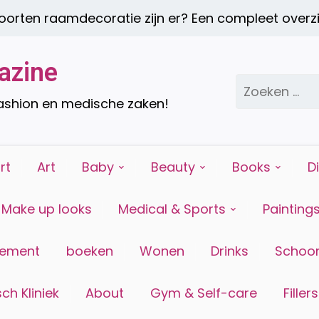
ten raamdecoratie zijn er? Een compleet overzic
azine
Zoeken
naar:
fashion en medische zaken!
rt
Art
Baby
Beauty
Books
D
Make up looks
Medical & Sports
Painting
tement
boeken
Wonen
Drinks
Schoon
ch Kliniek
About
Gym & Self-care
Fillers