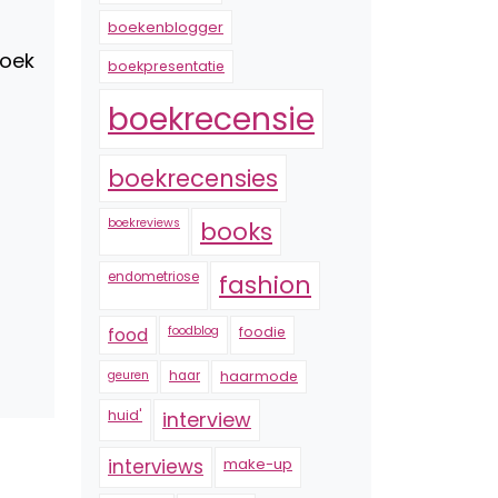
boekenblogger
Boek
boekpresentatie
boekrecensie
boekrecensies
boekreviews
books
endometriose
fashion
foodblog
foodie
food
geuren
haar
haarmode
huid'
interview
interviews
make-up