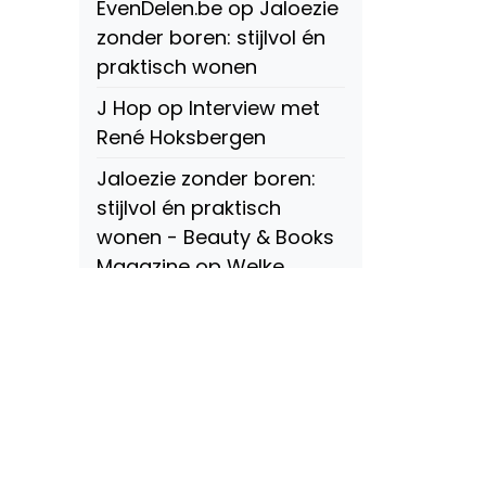
EvenDelen.be
op
Jaloezie
zonder boren: stijlvol én
praktisch wonen
J Hop
op
Interview met
René Hoksbergen
Jaloezie zonder boren:
stijlvol én praktisch
wonen - Beauty & Books
Magazine
op
Welke
soorten raamdecoratie
zijn er? Een compleet
overzicht