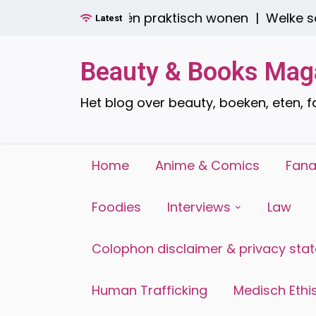
Ga
der boren: stijlvol én praktisch wonen |
Welke soor
Latest
naar
de
inhoud
Beauty & Books Mag
Het blog over beauty, boeken, eten, 
Home
Anime & Comics
Fana
Foodies
Interviews
Law
Colophon disclaimer & privacy sta
Human Trafficking
Medisch Ethis