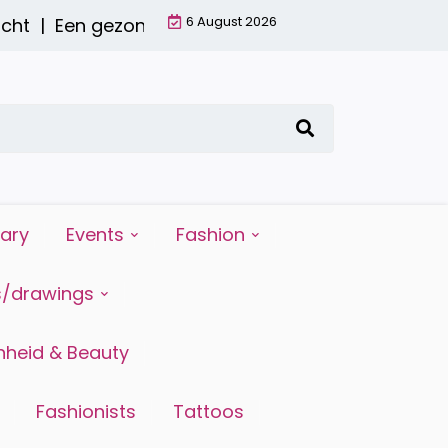
6 August 2026
ht |
Een gezond ontbijt met een smoothie: waarom
iary
Events
Fashion
s/drawings
heid & Beauty
Fashionists
Tattoos