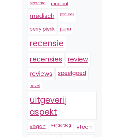
Mascara
medical
medisch
parfums
perry pierik
pupa
recensie
recensies
review
reviews
speelgoed
travel
uitgeverij
aspekt
vegan
verjaardag
vtech