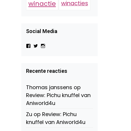
winactie
winacties
Social Media
Bekijk
Bekijk
Bekijk
het
het
het
profiel
profiel
profiel
van
van
van
Virtual-
beautynl
beautyandbooksmagazine
Beauty-
op
op
Recente reacties
147775071915783/?
Twitter
Instagram
fref=ts
op
Thomas janssens
op
Facebook
Review: Pichu knuffel van
Aniworld4u
Zu
op
Review: Pichu
knuffel van Aniworld4u