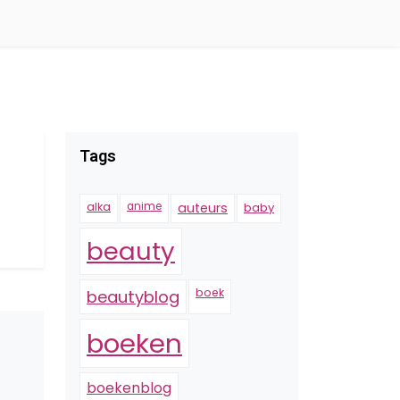
Tags
alka
anime
auteurs
baby
beauty
boek
beautyblog
boeken
boekenblog