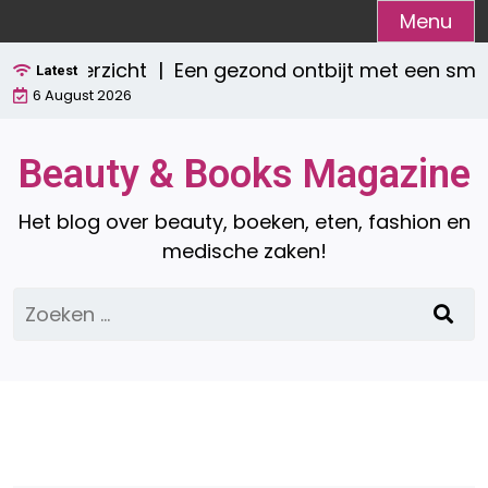
Ga
Menu
naar
et overzicht |
Een gezond ontbijt met een smooth
de
Latest
6 August 2026
inhoud
Beauty & Books Magazine
Het blog over beauty, boeken, eten, fashion en
medische zaken!
Zoeken
naar: