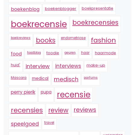
boekenblogger
boekpresentatie
boekenblog
boekrecensie
boekrecensies
boekreviews
endometriose
fashion
books
foodblog
foodie
geuren
haar
haarmode
food
huid'
interview
interviews
make-up
Mascara
medical
medisch
parfums
perry pierik
pupa
recensie
recensies
reviews
review
speelgoed
travel