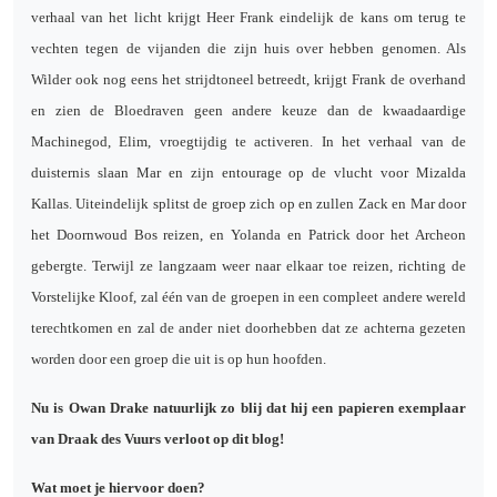
verhaal van het licht krijgt Heer Frank eindelijk de kans om terug te
vechten tegen de vijanden die zijn huis over hebben genomen. Als
Wilder ook nog eens het strijdtoneel betreedt, krijgt Frank de overhand
en zien de Bloedraven geen andere keuze dan de kwaadaardige
Machinegod, Elim, vroegtijdig te activeren. In het verhaal van de
duisternis slaan Mar en zijn entourage op de vlucht voor Mizalda
Kallas. Uiteindelijk splitst de groep zich op en zullen Zack en Mar door
het Doornwoud Bos reizen, en Yolanda en Patrick door het Archeon
gebergte. Terwijl ze langzaam weer naar elkaar toe reizen, richting de
Vorstelijke Kloof, zal één van de groepen in een compleet andere wereld
terechtkomen en zal de ander niet doorhebben dat ze achterna gezeten
worden door een groep die uit is op hun hoofden.
Nu is Owan Drake natuurlijk zo blij dat hij een papieren exemplaar
van Draak des Vuurs verloot op dit blog!
Wat moet je hiervoor doen?