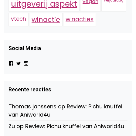
vegan
verjaardag
uitgeverij aspekt
vtech
winactie
winacties
Social Media
Bekijk
Bekijk
Bekijk
het
het
het
profiel
profiel
profiel
van
van
van
Virtual-
beautynl
beautyandbooksmagazine
Beauty-
op
op
Recente reacties
147775071915783/?
Twitter
Instagram
fref=ts
op
Thomas janssens
op
Review: Pichu knuffel
Facebook
van Aniworld4u
Zu
op
Review: Pichu knuffel van Aniworld4u