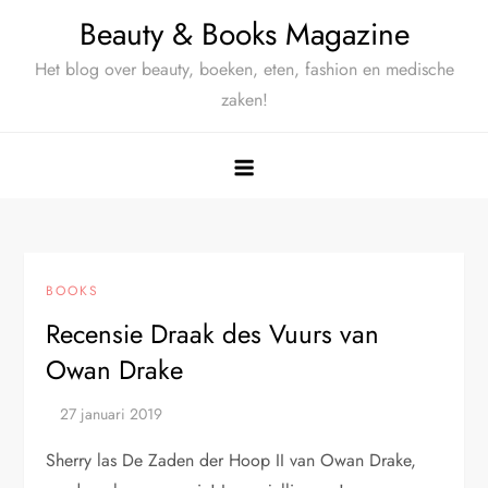
Ga
Beauty & Books Magazine
naar
Het blog over beauty, boeken, eten, fashion en medische
de
zaken!
inhoud
BOOKS
Recensie Draak des Vuurs van
Owan Drake
Sherry las De Zaden der Hoop II van Owan Drake,