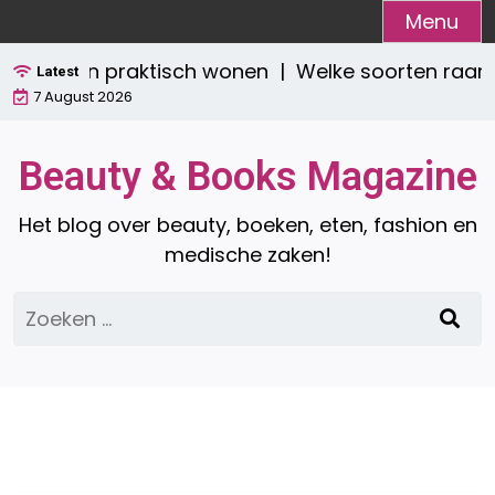
Ga
Menu
naar
stijlvol én praktisch wonen |
Welke soorten raamd
de
Latest
7 August 2026
inhoud
Beauty & Books Magazine
Het blog over beauty, boeken, eten, fashion en
medische zaken!
Zoeken
naar: