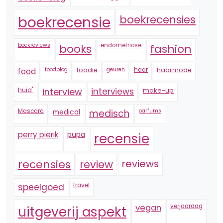
boekrecensie
boekrecensies
boekreviews
endometriose
fashion
books
foodblog
foodie
geuren
haar
haarmode
food
huid'
interview
interviews
make-up
Mascara
medical
medisch
parfums
perry pierik
pupa
recensie
recensies
reviews
review
speelgoed
travel
vegan
verjaardag
uitgeverij aspekt