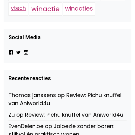
vtech
winactie
winacties
Social Media
Bekijk
Bekijk
Bekijk
het
het
het
profiel
profiel
profiel
van
van
van
Virtual-
beautynl
beautyandbooksmagazine
Beauty-
op
op
Recente reacties
147775071915783/?
Twitter
Instagram
fref=ts
op
Thomas janssens
op
Review: Pichu knuffel
Facebook
van Aniworld4u
Zu
op
Review: Pichu knuffel van Aniworld4u
EvenDelen.be
op
Jaloezie zonder boren:
stijlvol én praktisch wonen