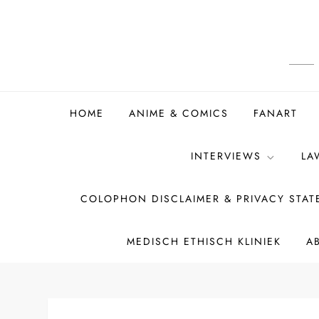
Ga
naar
de
inhoud
HOME
ANIME & COMICS
FANART
INTERVIEWS
LA
COLOPHON DISCLAIMER & PRIVACY STA
MEDISCH ETHISCH KLINIEK
A