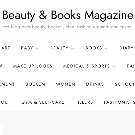
Beauty & Books Magazine
Het blog over beauty, boeken, eten, fashion en medische zaken!
ART
BABY
BEAUTY
BOOKS
DIARY
W
MAKE UP LOOKS
MEDICAL & SPORTS
PA
TEMENT
BOEKEN
WONEN
DRINKS
SCHOON
BOUT
GYM & SELF-CARE
FILLERS
FASHIONIST