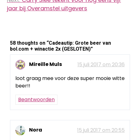
jaar bij Overamstel uitgevers
58 thoughts on “
Cadeautip: Grote beer van
bol.com + winactie 2x (GESLOTEN)
”
Mireille Muls
15 juli 2017 om 20:36
loot graag mee voor deze super mooie witte
beer!!
Beantwoorden
Nora
15 juli 2017 om 20:55