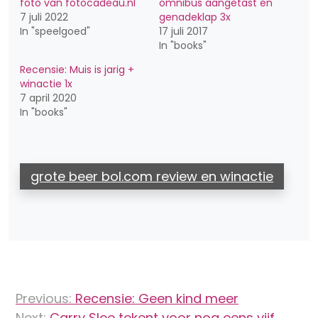
foto van fotocadeau.nl
omnibus aangetast en
7 juli 2022
genadeklap 3x
In "speelgoed"
17 juli 2017
In "books"
Recensie: Muis is jarig +
winactie 1x
7 april 2020
In "books"
grote beer bol.com review en winactie
Bericht
Previous:
Recensie: Geen kind meer
navigatie
Next:
Carry Slee tekent voor nog eens vijf