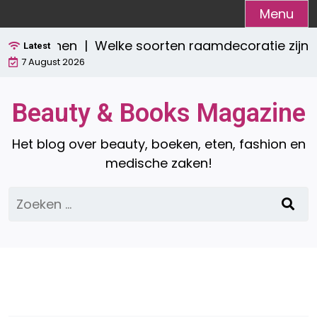
Ga
Menu
naar
Welke soorten raamdecoratie zijn er? Ee
de
Latest
7 August 2026
inhoud
Beauty & Books Magazine
Het blog over beauty, boeken, eten, fashion en
medische zaken!
Zoeken
naar: